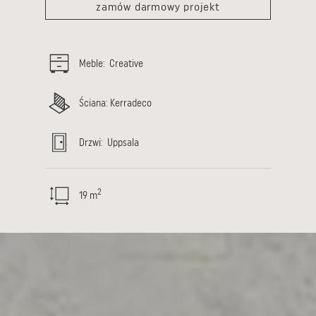
zamów darmowy projekt
Meble
:
Creative
Ściana
:
Kerradeco
Drzwi
:
Uppsala
2
19
m