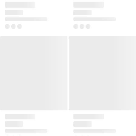
Pled 130x170 Flanno
Pled 150x200 Solv
76 zł
279 zł
+1
Pled 150x200 Unni kremowy
Pled 150x200 Esten
kamelowy
279 zł
279 zł