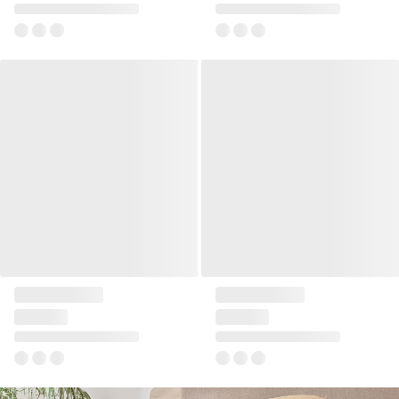
Pled 150x200 Dommo I
Pled 130x180 Side
79 zł
79 zł