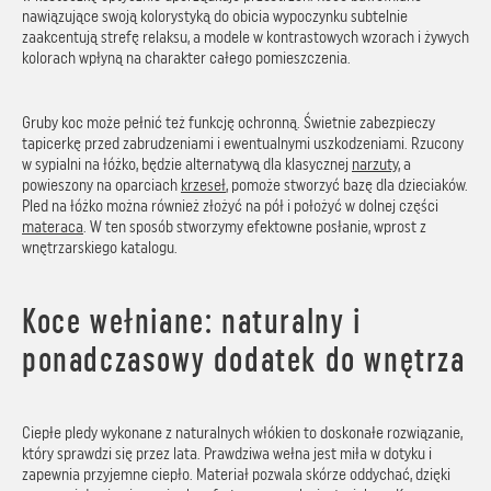
nawiązujące swoją kolorystyką do obicia wypoczynku subtelnie
zaakcentują strefę relaksu, a modele w kontrastowych wzorach i żywych
kolorach wpłyną na charakter całego pomieszczenia.
Gruby koc może pełnić też funkcję ochronną. Świetnie zabezpieczy
tapicerkę przed zabrudzeniami i ewentualnymi uszkodzeniami. Rzucony
w sypialni na łóżko, będzie alternatywą dla klasycznej
narzuty
, a
powieszony na oparciach
krzeseł
, pomoże stworzyć bazę dla dzieciaków.
Pled na łóżko można również złożyć na pół i położyć w dolnej części
materaca
. W ten sposób stworzymy efektowne posłanie, wprost z
wnętrzarskiego katalogu.
Koce wełniane: naturalny i
ponadczasowy dodatek do wnętrza
Ciepłe pledy wykonane z naturalnych włókien to doskonałe rozwiązanie,
który sprawdzi się przez lata. Prawdziwa wełna jest miła w dotyku i
zapewnia przyjemne ciepło. Materiał pozwala skórze oddychać, dzięki