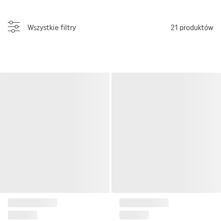
Wszystkie filtry
21
produktów
Pled 150x200 Dommo II
Pled 150x200 Dommo II
79 zł
79 zł