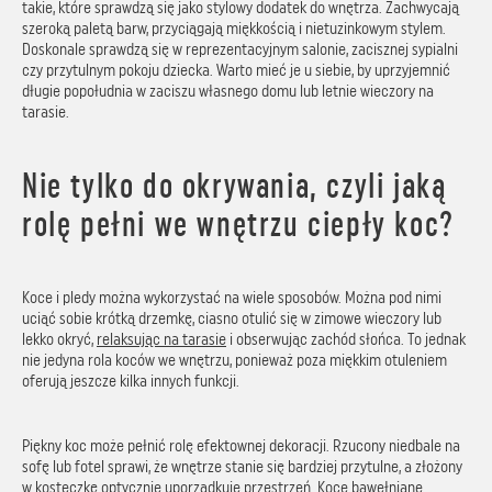
takie, które sprawdzą się jako stylowy dodatek do wnętrza. Zachwycają
szeroką paletą barw, przyciągają miękkością i nietuzinkowym stylem.
Doskonale sprawdzą się w reprezentacyjnym salonie, zacisznej sypialni
czy przytulnym pokoju dziecka. Warto mieć je u siebie, by uprzyjemnić
długie popołudnia w zaciszu własnego domu lub letnie wieczory na
tarasie.
Nie tylko do okrywania, czyli jaką
rolę pełni we wnętrzu ciepły koc?
Koce i pledy można wykorzystać na wiele sposobów. Można pod nimi
uciąć sobie krótką drzemkę, ciasno otulić się w zimowe wieczory lub
lekko okryć,
relaksując na tarasie
i obserwując zachód słońca. To jednak
nie jedyna rola koców we wnętrzu, ponieważ poza miękkim otuleniem
oferują jeszcze kilka innych funkcji.
Piękny koc może pełnić rolę efektownej dekoracji. Rzucony niedbale na
sofę lub fotel sprawi, że wnętrze stanie się bardziej przytulne, a złożony
w kosteczkę optycznie uporządkuje przestrzeń. Koce bawełniane