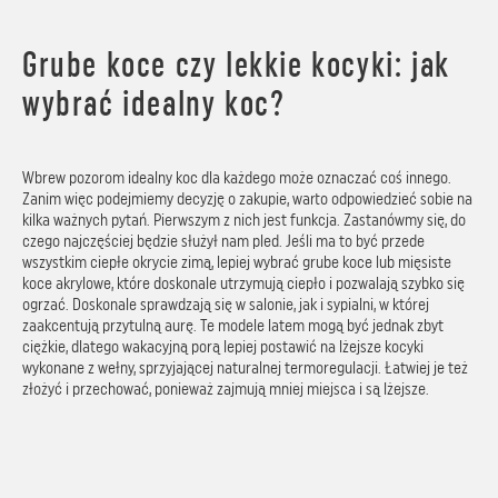
Grube koce czy lekkie kocyki: jak
wybrać idealny koc?
Wbrew pozorom idealny koc dla każdego może oznaczać coś innego.
Zanim więc podejmiemy decyzję o zakupie, warto odpowiedzieć sobie na
kilka ważnych pytań. Pierwszym z nich jest funkcja. Zastanówmy się, do
czego najczęściej będzie służył nam pled. Jeśli ma to być przede
wszystkim ciepłe okrycie zimą, lepiej wybrać grube koce lub mięsiste
koce akrylowe, które doskonale utrzymują ciepło i pozwalają szybko się
ogrzać. Doskonale sprawdzają się w salonie, jak i sypialni, w której
zaakcentują przytulną aurę. Te modele latem mogą być jednak zbyt
ciężkie, dlatego wakacyjną porą lepiej postawić na lżejsze kocyki
wykonane z wełny, sprzyjającej naturalnej termoregulacji. Łatwiej je też
złożyć i przechować, ponieważ zajmują mniej miejsca i są lżejsze.