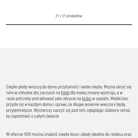
21
z
21
produktów
Ciepłe pledy wnoszą do domu przytulność i wiele ciepła. Można okryć się
nimi w chłodne dni, zarzucić na
fotel
dla małej zmiany wystroju, a w
razie potrzeby potraktować jako okrycie na
łóżko
w sypialni. Miękki koc
przyda się w każdym domu i sprawi, że długie jesienne wieczory będą
przyjemniejsze. Wystarczy zaszyć się pod nim, oglądając ulubiony serial,
by zapomnieć o całym świecie.
W ofercie VOX można znaleźć ciepłe koce i pledy idealne do relaksu oraz