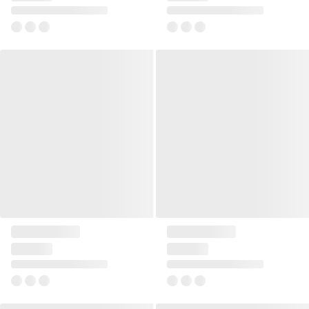
+1
+1
Pled 150x200 Flanno
Pled 150x200 Flanno
99 zł
99 zł
+1
+1