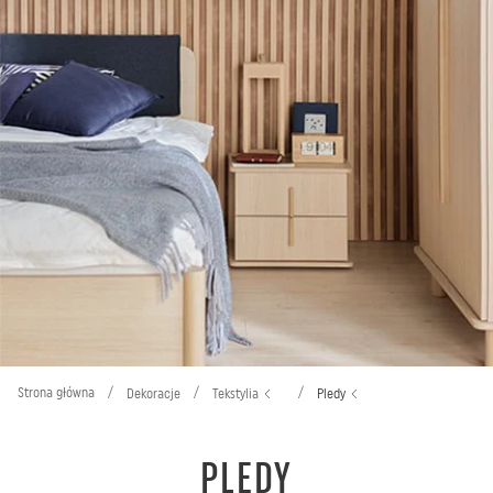
Strona główna
/
/
/
Dekoracje
Tekstylia
Pledy
PLEDY