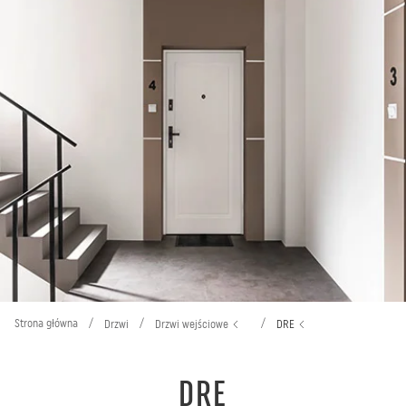
Strona główna
/
/
/
Drzwi
Drzwi wejściowe
DRE
DRE