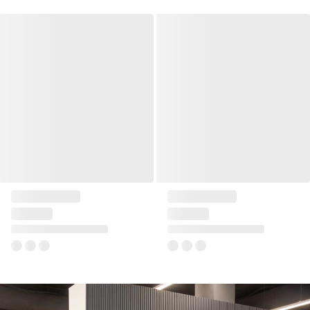
Skrzydło drzwiowe DRE Solid
Skrzydło drzwiowe DRE Solid
1
10
od
1 282 zł
od
1 282 zł
+9
+9