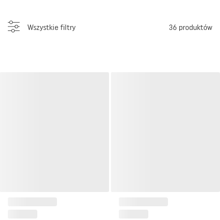
Wszystkie filtry
36
produktów
Skrzydło drzwiowe DRE Enter
Skrzydło drzwiowe DRE Enter
0
1