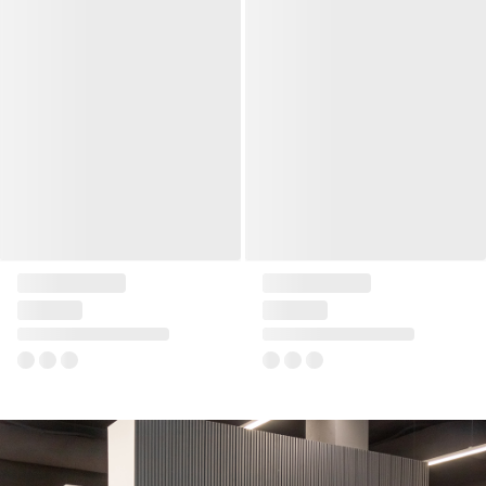
Skrzydło drzwiowe DRE Enter
Skrzydło drzwiowe DRE Enter
3
4
od
959 zł
od
959 zł
+5
+5