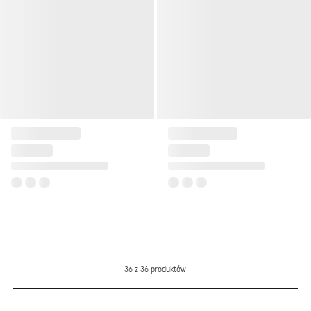
Skrzydło drzwiowe DRE Solid
Skrzydło drzwiowe DRE Solid
8
9
od
1 282 zł
od
1 282 zł
+9
+9
36
z
36
produktów