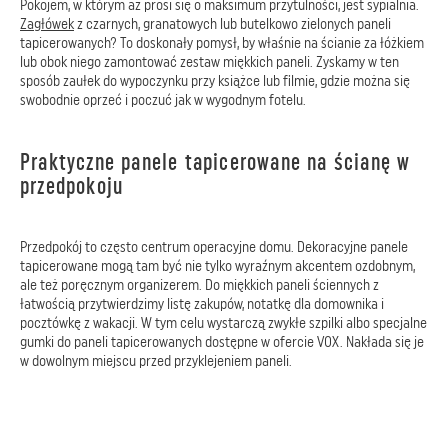
Pokojem, w którym aż prosi się o maksimum przytulności, jest sypialnia.
Zagłówek
z czarnych, granatowych lub butelkowo zielonych paneli
tapicerowanych? To doskonały pomysł, by właśnie na ścianie za łóżkiem
lub obok niego zamontować zestaw miękkich paneli. Zyskamy w ten
sposób zaułek do wypoczynku przy książce lub filmie, gdzie można się
swobodnie oprzeć i poczuć jak w wygodnym fotelu.
Praktyczne panele tapicerowane na ścianę w
przedpokoju
Przedpokój to często centrum operacyjne domu. Dekoracyjne panele
tapicerowane mogą tam być nie tylko wyraźnym akcentem ozdobnym,
ale też poręcznym organizerem. Do miękkich paneli ściennych z
łatwością przytwierdzimy listę zakupów, notatkę dla domownika i
pocztówkę z wakacji. W tym celu wystarczą zwykłe szpilki albo specjalne
gumki do paneli tapicerowanych dostępne w ofercie VOX. Nakłada się je
w dowolnym miejscu przed przyklejeniem paneli.