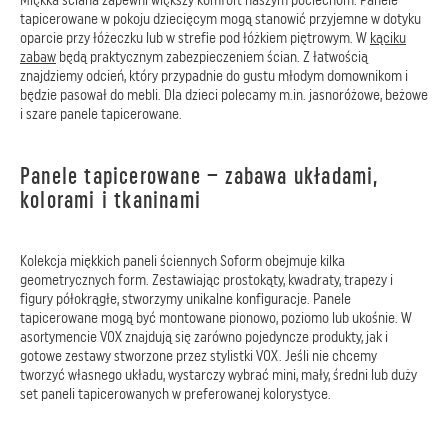
tapicerowane w pokoju dziecięcym mogą stanowić przyjemne w dotyku
oparcie przy łóżeczku lub w strefie pod łóżkiem piętrowym. W
kąciku
zabaw
będą praktycznym zabezpieczeniem ścian. Z łatwością
znajdziemy odcień, który przypadnie do gustu młodym domownikom i
będzie pasował do mebli. Dla dzieci polecamy m.in. jasnoróżowe, beżowe
i szare panele tapicerowane.
Panele tapicerowane – zabawa układami,
kolorami i tkaninami
Kolekcja miękkich paneli ściennych Soform obejmuje kilka
geometrycznych form. Zestawiając prostokąty, kwadraty, trapezy i
figury półokrągłe, stworzymy unikalne konfiguracje. Panele
tapicerowane mogą być montowane pionowo, poziomo lub ukośnie. W
asortymencie VOX znajdują się zarówno pojedyncze produkty, jak i
gotowe zestawy stworzone przez stylistki VOX. Jeśli nie chcemy
tworzyć własnego układu, wystarczy wybrać mini, mały, średni lub duży
set paneli tapicerowanych w preferowanej kolorystyce.