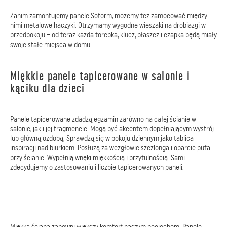
Zanim zamontujemy panele Soform, możemy też zamocować między
nimi metalowe haczyki. Otrzymamy wygodne wieszaki na drobiazgi w
przedpokoju – od teraz każda torebka, klucz, płaszcz i czapka będą miały
swoje stałe miejsca w domu.
Miękkie panele tapicerowane w salonie i
kąciku dla dzieci
Panele tapicerowane zdadzą egzamin zarówno na całej ścianie w
salonie, jak i jej fragmencie. Mogą być akcentem dopełniającym wystrój
lub główną ozdobą. Sprawdzą się w pokoju dziennym jako tablica
inspiracji nad biurkiem. Posłużą za wezgłowie szezlonga i oparcie pufa
przy ścianie. Wypełnią wnęki miękkością i przytulnością. Sami
zdecydujemy o zastosowaniu i liczbie tapicerowanych paneli.
Miękka ściana zapewni większy komfort naszym pociechom. Panele