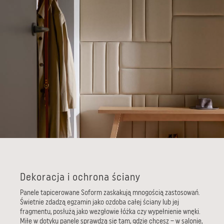
Dekoracja i ochrona ściany
Panele tapicerowane Soform zaskakują mnogością zastosowań.
Świetnie zdadzą egzamin jako ozdoba całej ściany lub jej
fragmentu, posłużą jako wezgłowie łóżka czy wypełnienie wnęki.
Miłe w dotyku panele sprawdzą się tam, gdzie chcesz – w salonie,