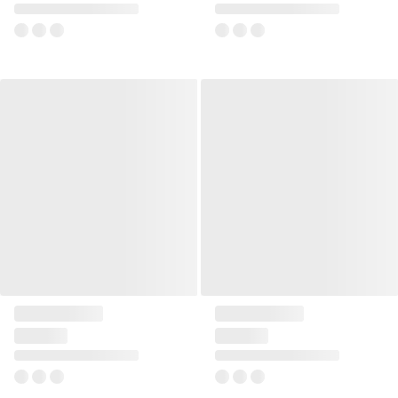
od
3 617 zł
od
4 027 zł
+9
+9
Skrzydło drzwiowe INVADO
Skrzydło drzwiowe INVADO
wejściowe Egida
wejściowe Ignis
od
1 713 zł
od
1 103 zł
+4
+11