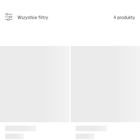
Wszystkie filtry
4
produkty
Drzwi wejściowe techniczne
Drzwi wejściowe techniczne
Guardia EI30
Guardia EI60