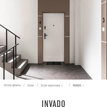
Strona główna
/
/
/
Drzwi
Drzwi wejściowe
INVADO
INVADO