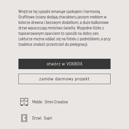
Wnętrze tej sypialni emanuje spokojem i harmonią.
Grafitowe ściany dodają charakteru jasnym meblom w
kolorze drewna i beżowym dodatkom, a duże balkonowe
drzwi wpuszczają mnóstwo światła. Wygodne łóżko z
tapicerowanym oparciem to sposób na dobry sen.
Lekturze można oddać się na fotelu z podnóżkiem, a przy
toaletce znaleźć przestrzeń do pielęgnacji.
otwórz w VOXBOX
zamów darmowy projekt
Meble
:
Omm
Creative
Drzwi
:
Supri