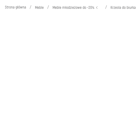
Strona główna
/
/
/
Meble
Meble młodzieżowe do -20%
Krzesła do biurk