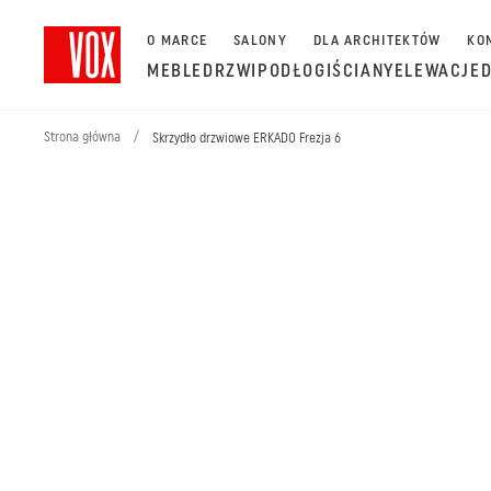
O MARCE
SALONY
DLA ARCHITEKTÓW
KO
MEBLE
DRZWI
PODŁOGI
ŚCIANY
ELEWACJE
Strona główna
/
Skrzydło drzwiowe ERKADO Frezja 6