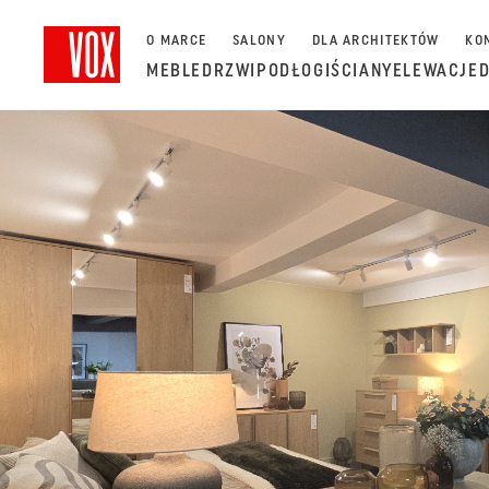
O MARCE
SALONY
DLA ARCHITEKTÓW
KO
MEBLE
DRZWI
PODŁOGI
ŚCIANY
ELEWACJE
Wróć do listy salonów