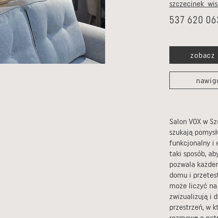
szczecinek_wi
537 620 06
zobacz 
nawig
Salon VOX w Sz
szukają pomysł
funkcjonalny i
taki sposób, ab
pozwala każde
domu i przetes
może liczyć na
zwizualizują i
przestrzeń, w k
rozmowę o potr