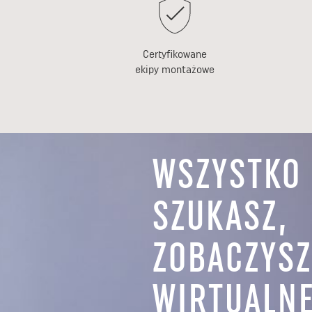
Certyfikowane
ekipy montażowe
WSZYSTKO
SZUKASZ,
ZOBACZYS
WIRTUALNE