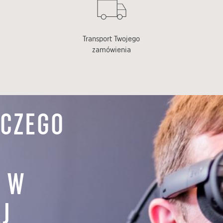
Transport Twojego
zamówienia
 CZEGO
Z W
J