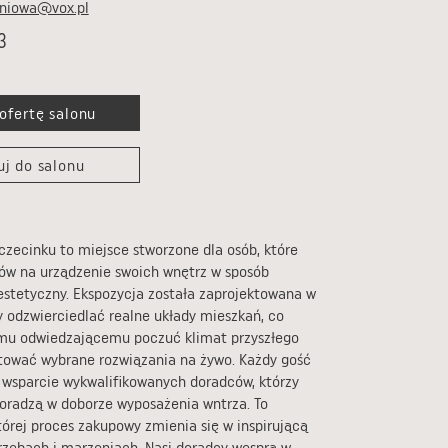
sniowa@vox.pl
3
ofertę salonu
uj do salonu
czecinku to miejsce stworzone dla osób, które
ów na urządzenie swoich wnętrz w sposób
 estetyczny. Ekspozycja została zaprojektowana w
y odzwierciedlać realne układy mieszkań, co
mu odwiedzającemu poczuć klimat przyszłego
tować wybrane rozwiązania na żywo. Każdy gość
 wsparcie wykwalifikowanych doradców, którzy
 doradzą w doborze wyposażenia wntrza. To
tórej proces zakupowy zmienia się w inspirującą
zebach i marzeniach. Nasi doradcy wesprą w