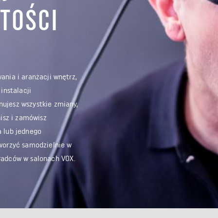
TOŚCI
nia i aranżacji wnętrz,
instalacji
ujesz wszystkie zmiany,
nisz i zamówisz
 lub jednego
worzyć samodzielnie w
radców w salonach VOX.