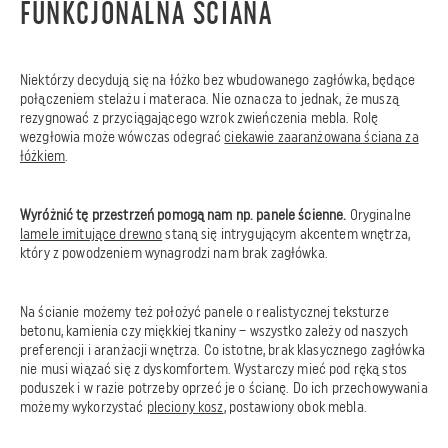
FUNKCJONALNA ŚCIANA
Niektórzy decydują się na łóżko bez wbudowanego zagłówka, będące
połączeniem stelażu i materaca. Nie oznacza to jednak, że muszą
rezygnować z przyciągającego wzrok zwieńczenia mebla. Rolę
wezgłowia może wówczas odegrać
ciekawie zaaranżowana ściana za
łóżkiem
.
Wyróżnić tę przestrzeń pomogą nam np. panele ścienne.
Oryginalne
lamele imitujące drewno
staną się intrygującym akcentem wnętrza,
który z powodzeniem wynagrodzi nam brak zagłówka.
Na ścianie możemy też położyć panele o realistycznej teksturze
betonu, kamienia czy miękkiej tkaniny – wszystko zależy od naszych
preferencji i aranżacji wnętrza. Co istotne, brak klasycznego zagłówka
nie musi wiązać się z dyskomfortem. Wystarczy mieć pod ręką stos
poduszek i w razie potrzeby oprzeć je o ścianę. Do ich przechowywania
możemy wykorzystać
pleciony kosz
, postawiony obok mebla.