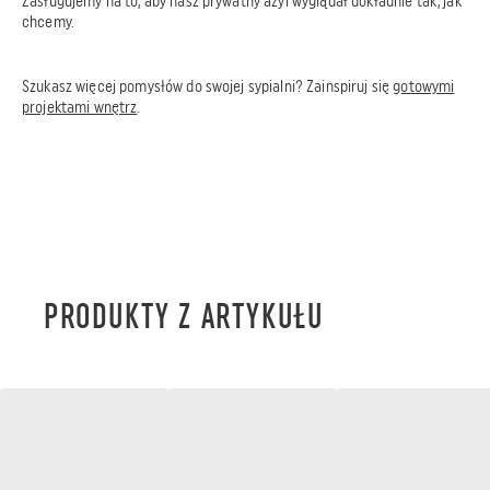
Zasługujemy na to, aby nasz prywatny azyl wyglądał dokładnie tak, jak
chcemy.
Szukasz więcej pomysłów do swojej sypialni? Zainspiruj się
gotowymi
projektami wnętrz
.
PRODUKTY Z ARTYKUŁU