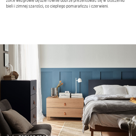
żółte wezgłowie będzie równie dobrze prezentować się w otoczeniu
bieli i zimnej szarości, co ciepłego pomarańczu i czerwieni.