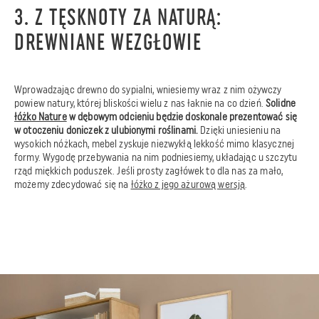
3. Z TĘSKNOTY ZA NATURĄ:
DREWNIANE WEZGŁOWIE
Wprowadzając drewno do sypialni, wniesiemy wraz z nim ożywczy
powiew natury, której bliskości wielu z nas łaknie na co dzień.
Solidne
łóżko Nature
w dębowym odcieniu będzie doskonale prezentować się
w otoczeniu doniczek z ulubionymi roślinami.
Dzięki uniesieniu na
wysokich nóżkach, mebel zyskuje niezwykłą lekkość mimo klasycznej
formy. Wygodę przebywania na nim podniesiemy, układając u szczytu
rząd miękkich poduszek. Jeśli prosty zagłówek to dla nas za mało,
możemy zdecydować się na
łóżko z jego ażurową wersją
.