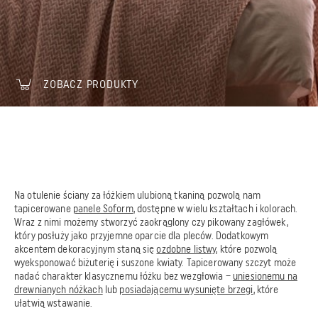
ZOBACZ PRODUKTY
Na otulenie ściany za łóżkiem ulubioną tkaniną pozwolą nam
tapicerowane
panele Soform
, dostępne w wielu kształtach i kolorach.
Wraz z nimi możemy stworzyć zaokrąglony czy pikowany zagłówek,
który posłuży jako przyjemne oparcie dla pleców. Dodatkowym
akcentem dekoracyjnym staną się
ozdobne listwy
, które pozwolą
wyeksponować biżuterię i suszone kwiaty. Tapicerowany szczyt może
nadać charakter klasycznemu łóżku bez wezgłowia –
uniesionemu na
drewnianych nóżkach
lub
posiadającemu wysunięte brzegi
, które
ułatwią wstawanie.