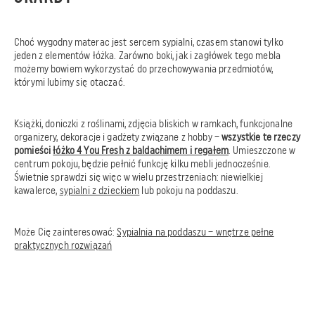
Choć wygodny materac jest sercem sypialni, czasem stanowi tylko
jeden z elementów łóżka. Zarówno boki, jak i zagłówek tego mebla
możemy bowiem wykorzystać do przechowywania przedmiotów,
którymi lubimy się otaczać.
Książki, doniczki z roślinami, zdjęcia bliskich w ramkach, funkcjonalne
organizery, dekoracje i gadżety związane z hobby –
wszystkie te rzeczy
pomieści
łóżko 4 You Fresh z baldachimem i regałem
. Umieszczone w
centrum pokoju, będzie pełnić funkcję kilku mebli jednocześnie.
Świetnie sprawdzi się więc w wielu przestrzeniach: niewielkiej
kawalerce,
sypialni z dzieckiem
lub pokoju na poddaszu.
Może Cię zainteresować:
Sypialnia na poddaszu – wnętrze pełne
praktycznych rozwiązań