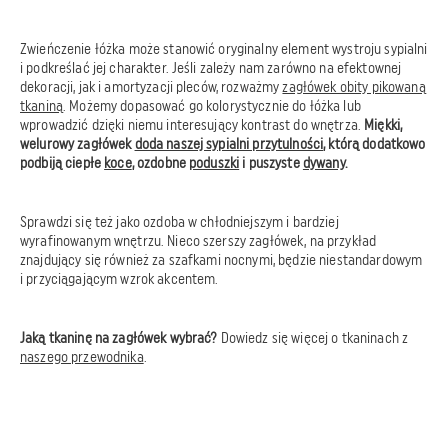
Zwieńczenie łóżka może stanowić oryginalny element wystroju sypialni
i podkreślać jej charakter. Jeśli zależy nam zarówno na efektownej
dekoracji, jak i amortyzacji pleców, rozważmy
zagłówek obity pikowaną
tkaniną
. Możemy dopasować go kolorystycznie do łóżka lub
wprowadzić dzięki niemu interesujący kontrast do wnętrza.
Miękki,
welurowy zagłówek
doda naszej sypialni przytulności
, którą dodatkowo
podbiją ciepłe
koce
, ozdobne
poduszki
i puszyste
dywany
.
Sprawdzi się też jako ozdoba w chłodniejszym i bardziej
wyrafinowanym wnętrzu. Nieco szerszy zagłówek, na przykład
znajdujący się również za szafkami nocnymi, będzie niestandardowym
i przyciągającym wzrok akcentem.
Jaką tkaninę na zagłówek wybrać?
Dowiedz się więcej o tkaninach z
naszego przewodnika
.