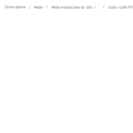
Strona główna
/
/
/
Meble
Meble młodzieżowe do -20%
Łóżka i szafki R