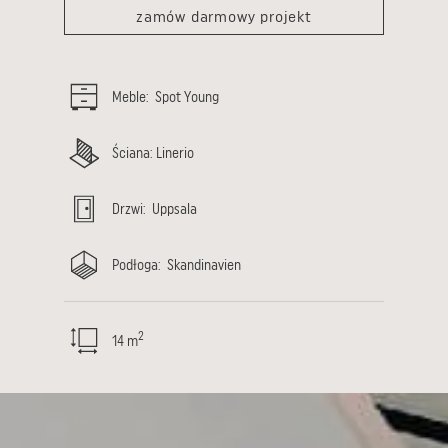
zamów darmowy projekt
Meble
:
Spot Young
Ściana
:
Linerio
Drzwi
:
Uppsala
Podłoga
:
Skandinavien
2
14
m