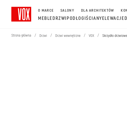
O MARCE
SALONY
DLA ARCHITEKTÓW
KO
MEBLE
DRZWI
PODŁOGI
ŚCIANY
ELEWACJE
Strona główna
/
/
/
/
Drzwi
Drzwi wewnętrzne
VOX
Skrzydło drzwio