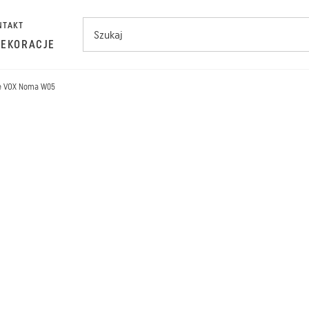
NTAKT
DEKORACJE
we VOX Noma W05