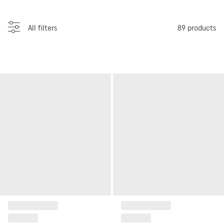
All filters
89
products
Panele podłogowe Pergo
Panele podłogowe Pergo
Bergen Dąb Koloński L0346-
Bergen Dąb Pier L0346-