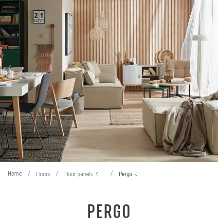
Home
/
/
/
Floors
Floor panels
Pergo
PERGO