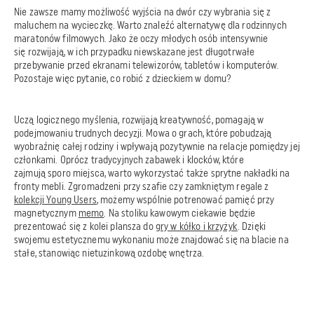
Nie zawsze mamy możliwość wyjścia na dwór czy wybrania się z
maluchem na wycieczkę. Warto znaleźć alternatywę dla rodzinnych
maratonów filmowych. Jako że oczy młodych osób intensywnie
się rozwijają, w ich przypadku niewskazane jest długotrwałe
przebywanie przed ekranami telewizorów, tabletów i komputerów.
Pozostaje więc pytanie, co robić z dzieckiem w domu?
Uczą logicznego myślenia, rozwijają kreatywność, pomagają w
podejmowaniu trudnych decyzji. Mowa o grach, które pobudzają
wyobraźnię całej rodziny i wpływają pozytywnie na relacje pomiędzy jej
członkami. Oprócz tradycyjnych zabawek i klocków, które
zajmują sporo miejsca, warto wykorzystać także sprytne nakładki na
fronty mebli. Zgromadzeni przy szafie czy zamkniętym regale z
kolekcji Young Users
, możemy wspólnie potrenować pamięć przy
magnetycznym
memo
. Na stoliku kawowym ciekawie będzie
prezentować się z kolei plansza do
gry w kółko i krzyżyk
. Dzięki
swojemu estetycznemu wykonaniu może znajdować się na blacie na
stałe, stanowiąc nietuzinkową ozdobę wnętrza.