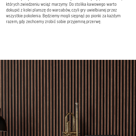
których zwiedzeniu wciąż marzymy. Do stolika kawowego warto
dokupić z kolei planszę do warcabów, czyli gry uwielbianej przez
wszystkie pokolenia. Będziemy mogli sięgnąć po pionki za każdym
razem, gdy zechcemy zrobić sobie przyjemną przerwę.